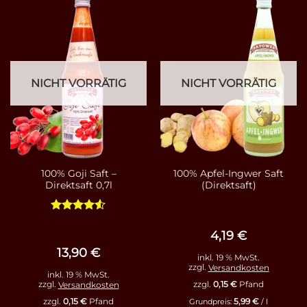
NICHT VORRÄTIG
NICHT VORRÄTIG
100% Goji Saft –
100% Apfel-Ingwer Saft
Direktsaft 0,7l
(Direktsaft)
Bewertet
mit
4.5
4,19
€
von 5
13,90
€
inkl. 19 % MwSt.
zzgl.
Versandkosten
inkl. 19 % MwSt.
zzgl.
0,15
€
Pfand
zzgl.
Versandkosten
5,99
€
zzgl.
0,15
€
Pfand
Grundpreis:
/
l