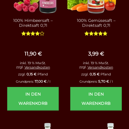
100% Himbeersaft –
100% Gemüsesaft –
Direktsaft 0,7l
Direktsaft 0,7l
Bewertet
Bewertet
mit
4.13
mit
4.75
von 5
von 5
11,90
€
3,99
€
inkl. 19 % MwSt.
inkl. 19 % MwSt.
zzgl.
Versandkosten
zzgl.
Versandkosten
zzgl.
0,15
€
Pfand
zzgl.
0,15
€
Pfand
17,00
€
5,70
€
Grundpreis:
/
l
Grundpreis:
/
l
IN DEN
IN DEN
WARENKORB
WARENKORB