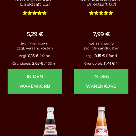
Direktsaft 0,2l
Direktsaft 0,7l
Bewertet
Bewertet
mit
5
von
mit
4.83
5
von 5
5,29
€
7,99
€
inkl. 19 % MwSt.
inkl. 19 % MwSt.
zzgl.
Versandkosten
zzgl.
Versandkosten
zzgl.
0,15
€
Pfand
zzgl.
0,15
€
Pfand
2,65
€
11,41
€
Grundpreis:
/
100
ml
Grundpreis:
/
l
IN DEN
IN DEN
WARENKORB
WARENKORB