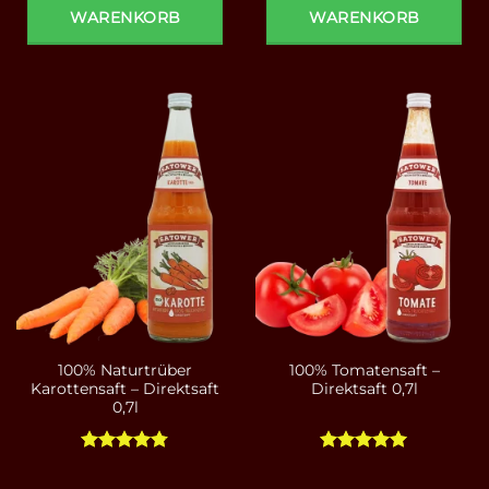
WARENKORB
WARENKORB
100% Naturtrüber
100% Tomatensaft –
Karottensaft – Direktsaft
Direktsaft 0,7l
0,7l
Bewertet
Bewertet
mit
4.78
mit
5
von