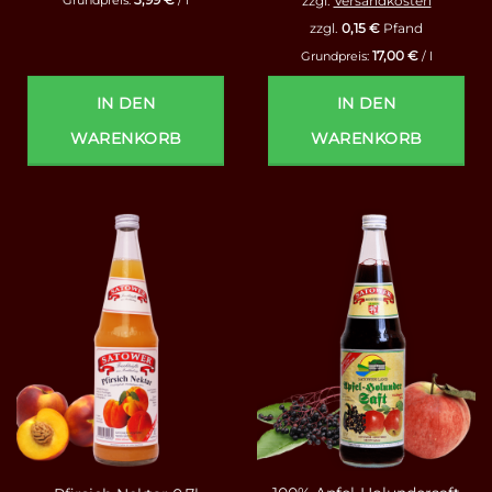
zzgl.
Versandkosten
Grundpreis:
/
l
zzgl.
0,15
€
Pfand
17,00
€
Grundpreis:
/
l
IN DEN
IN DEN
WARENKORB
WARENKORB