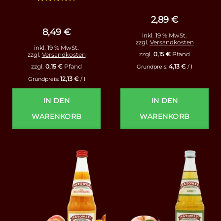
Bewertet
mit
4.44
2,89
€
von 5
8,49
€
inkl. 19 % MwSt.
zzgl.
Versandkosten
inkl. 19 % MwSt.
zzgl.
0,15
€
Pfand
zzgl.
Versandkosten
4,13
€
zzgl.
0,15
€
Pfand
Grundpreis:
/
l
12,13
€
Grundpreis:
/
l
IN DEN
IN DEN
WARENKORB
WARENKORB