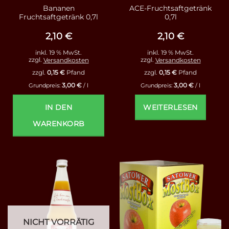
Bananen
ACE-Fruchtsaftgetränk
Fruchtsaftgetränk 0,7l
0,7l
2,10
€
2,10
€
inkl. 19 % MwSt.
inkl. 19 % MwSt.
zzgl.
Versandkosten
zzgl.
Versandkosten
zzgl.
0,15
€
Pfand
zzgl.
0,15
€
Pfand
3,00
€
3,00
€
Grundpreis:
/
l
Grundpreis:
/
l
IN DEN
WEITERLESEN
WARENKORB
NICHT VORRÄTIG