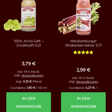
100% Amla Saft –
Mecklenburger
Direktsaft 0,2l
Rhabarbernektar 0,7l
Bewertet
mit
4.75
3,79
€
von 5
2,99
€
inkl. 19 % MwSt.
zzgl.
Versandkosten
inkl. 19 % MwSt.
zzgl.
0,15
€
Pfand
zzgl.
Versandkosten
1,90
€
4,27
€
Grundpreis:
/
100
ml
Grundpreis:
/
l
IN DEN
IN DEN
WARENKORB
WARENKORB