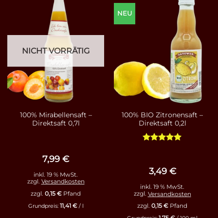
NEU
NICHT VORRÄTIG
100% Mirabellensaft –
100% BIO Zitronensaft –
Direktsaft 0,7l
Direktsaft 0,2l
Bewertet
mit
5
von
7,99
€
5
3,49
€
inkl. 19 % MwSt.
zzgl.
Versandkosten
inkl. 19 % MwSt.
zzgl.
0,15
€
Pfand
zzgl.
Versandkosten
11,41
€
zzgl.
0,15
€
Pfand
Grundpreis:
/
l
1,75
€
Grundpreis:
/
100
ml