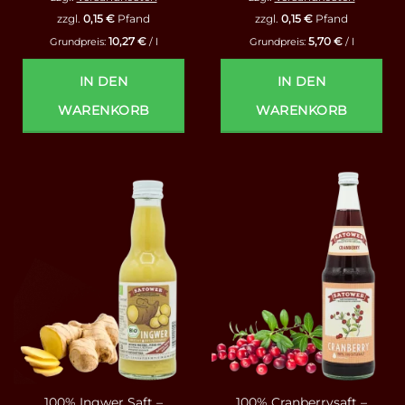
zzgl.
0,15
€
Pfand
zzgl.
0,15
€
Pfand
10,27
€
5,70
€
Grundpreis:
/
l
Grundpreis:
/
l
IN DEN
IN DEN
WARENKORB
WARENKORB
100% Ingwer Saft –
100% Cranberrysaft –