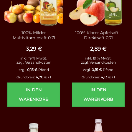
100% Milder
100% Klarer Apfelsaft –
Multivitaminsaft 0,7l
Direktsaft 0,7l
3,29
€
2,89
€
inkl. 19 % MwSt.
inkl. 19 % MwSt.
zzgl.
Versandkosten
zzgl.
Versandkosten
zzgl.
0,15
€
Pfand
zzgl.
0,15
€
Pfand
4,70
€
4,13
€
Grundpreis:
/
l
Grundpreis:
/
l
IN DEN
IN DEN
WARENKORB
WARENKORB