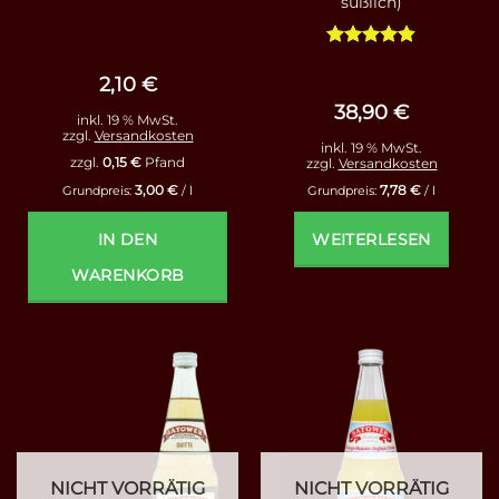
süßlich)
Bewertet
mit
4.8
2,10
€
von 5
38,90
€
inkl. 19 % MwSt.
zzgl.
Versandkosten
inkl. 19 % MwSt.
zzgl.
0,15
€
Pfand
zzgl.
Versandkosten
3,00
€
7,78
€
Grundpreis:
/
l
Grundpreis:
/
l
IN DEN
WEITERLESEN
WARENKORB
NICHT VORRÄTIG
NICHT VORRÄTIG