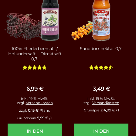
100% Fliederbeersaft /
Sanddornnektar 0,7l
Holundersaft – Direktsaft
0,7l
Bewertet
Bewertet
mit
4.71
mit
4.5
von 5
von 5
6,99
€
3,49
€
inkl. 19 % MwSt.
inkl. 19 % MwSt.
zzgl.
Versandkosten
zzgl.
Versandkosten
4,99
€
zzgl.
0,15
€
Pfand
Grundpreis:
/
l
9,99
€
Grundpreis:
/
l
IN DEN
IN DEN