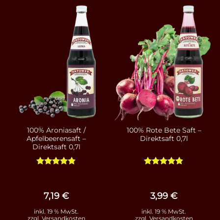
100% Aroniasaft /
100% Rote Bete Saft –
Apfelbeerensaft –
Direktsaft 0,7l
Direktsaft 0,7l
Bewertet
Bewertet
mit
4.79
mit
4.8
von 5
von 5
7,19
€
3,99
€
inkl. 19 % MwSt.
inkl. 19 % MwSt.
zzgl.
Versandkosten
zzgl.
Versandkosten