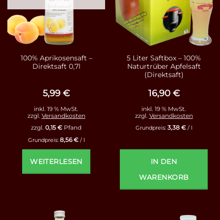
100% Aprikosensaft –
5 Liter Saftbox – 100%
Direktsaft 0,7l
Naturtrüber Apfelsaft
(Direktsaft)
5,99
€
16,90
€
inkl. 19 % MwSt.
inkl. 19 % MwSt.
zzgl.
Versandkosten
zzgl.
Versandkosten
3,38
€
zzgl.
0,15
€
Pfand
Grundpreis:
/
l
8,56
€
Grundpreis:
/
l
WEITERLESEN
IN DEN
WARENKORB