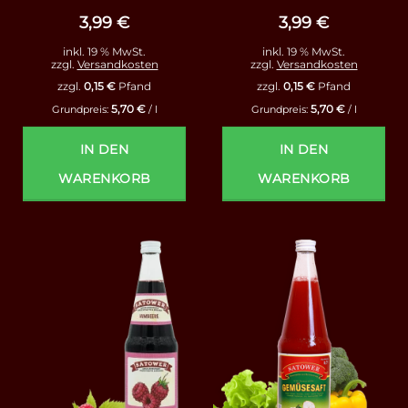
von 5
5
3,99
€
3,99
€
inkl. 19 % MwSt.
inkl. 19 % MwSt.
zzgl.
Versandkosten
zzgl.
Versandkosten
zzgl.
0,15
€
Pfand
zzgl.
0,15
€
Pfand
5,70
€
5,70
€
Grundpreis:
/
l
Grundpreis:
/
l
IN DEN
IN DEN
WARENKORB
WARENKORB