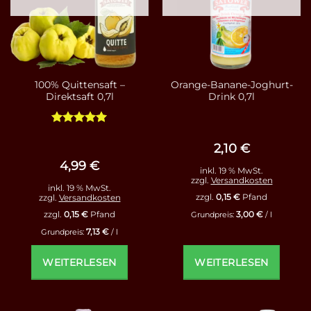
100% Quittensaft –
Orange-Banane-Joghurt-
Direktsaft 0,7l
Drink 0,7l
Bewertet
mit
5
von
2,10
€
5
4,99
€
inkl. 19 % MwSt.
zzgl.
Versandkosten
inkl. 19 % MwSt.
zzgl.
0,15
€
Pfand
zzgl.
Versandkosten
3,00
€
zzgl.
0,15
€
Pfand
Grundpreis:
/
l
7,13
€
Grundpreis:
/
l
WEITERLESEN
WEITERLESEN