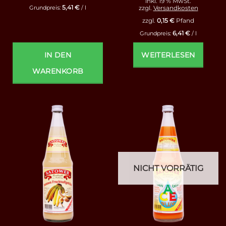
inkl. 19 % MwSt.
5,41
€
zzgl.
Versandkosten
Grundpreis:
/
l
zzgl.
0,15
€
Pfand
6,41
€
Grundpreis:
/
l
IN DEN
WEITERLESEN
WARENKORB
NICHT VORRÄTIG