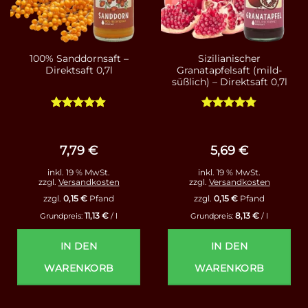
100% Sanddornsaft –
Sizilianischer
Direktsaft 0,7l
Granatapfelsaft (mild-
süßlich) – Direktsaft 0,7l
Bewertet
Bewertet
mit
4.86
mit
4.75
von 5
von 5
7,79
€
5,69
€
inkl. 19 % MwSt.
inkl. 19 % MwSt.
zzgl.
Versandkosten
zzgl.
Versandkosten
zzgl.
0,15
€
Pfand
zzgl.
0,15
€
Pfand
11,13
€
8,13
€
Grundpreis:
/
l
Grundpreis:
/
l
IN DEN
IN DEN
WARENKORB
WARENKORB