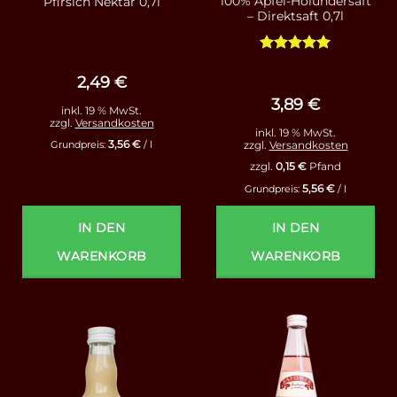
100% Apfel-Holundersaft
Pfirsich Nektar 0,7l
– Direktsaft 0,7l
Bewertet
mit
5
von
2,49
€
5
3,89
€
inkl. 19 % MwSt.
zzgl.
Versandkosten
inkl. 19 % MwSt.
3,56
€
zzgl.
Versandkosten
Grundpreis:
/
l
zzgl.
0,15
€
Pfand
5,56
€
Grundpreis:
/
l
IN DEN
IN DEN
WARENKORB
WARENKORB