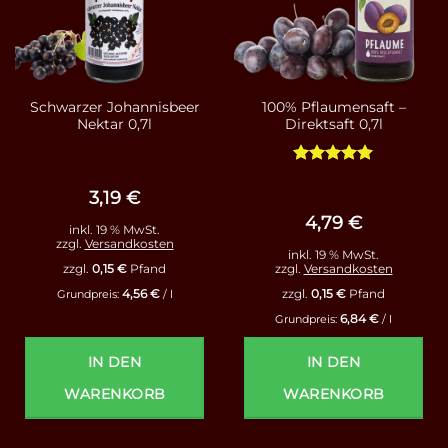
Schwarzer Johannisbeer
100% Pflaumensaft –
Nektar 0,7l
Direktsaft 0,7l
Bewertet
mit
5
von
3,19
€
5
4,79
€
inkl. 19 % MwSt.
zzgl.
Versandkosten
inkl. 19 % MwSt.
zzgl.
0,15
€
Pfand
zzgl.
Versandkosten
4,56
€
zzgl.
0,15
€
Pfand
Grundpreis:
/
l
6,84
€
Grundpreis:
/
l
IN DEN
IN DEN
WARENKORB
WARENKORB