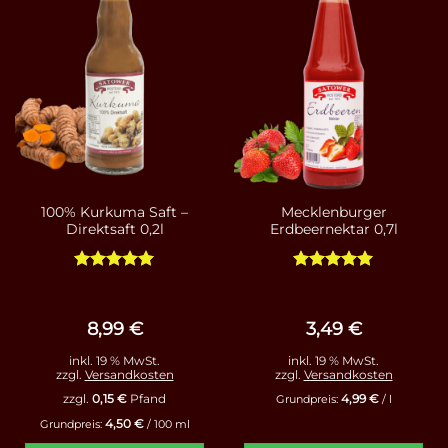
100% Kurkuma Saft –
Mecklenburger
Direktsaft 0,2l
Erdbeernektar 0,7l
Bewertet
Bewertet
mit
5
von
mit
5
von
5
5
8,99
€
3,49
€
inkl. 19 % MwSt.
inkl. 19 % MwSt.
zzgl.
Versandkosten
zzgl.
Versandkosten
4,99
€
zzgl.
0,15
€
Pfand
Grundpreis:
/
l
4,50
€
Grundpreis:
/
100
ml