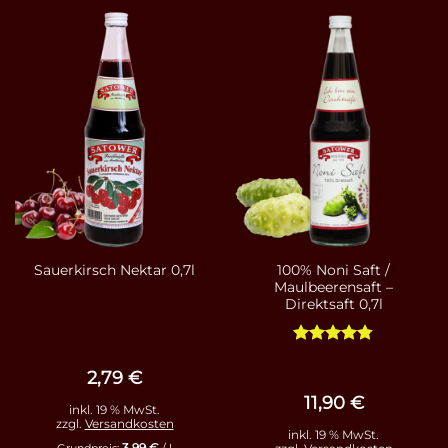
100% Noni Saft /
Sauerkirsch Nektar 0,7l
Maulbeerensaft –
Direktsaft 0,7l
Bewertet
mit
4.75
2,79
€
von 5
11,90
€
inkl. 19 % MwSt.
zzgl.
Versandkosten
inkl. 19 % MwSt.
3,99
€