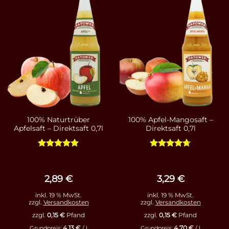
100% Naturtrüber
100% Apfel-Mangosaft –
Apfelsaft – Direktsaft 0,7l
Direktsaft 0,7l
Bewertet
Bewertet
mit
5
von
mit
4.67
5
von 5
2,89
€
3,29
€
inkl. 19 % MwSt.
inkl. 19 % MwSt.
zzgl.
Versandkosten
zzgl.
Versandkosten
zzgl.
0,15
€
Pfand
zzgl.
0,15
€
Pfand
4,13
€
4,70
€
Grundpreis:
/
l
Grundpreis:
/
l