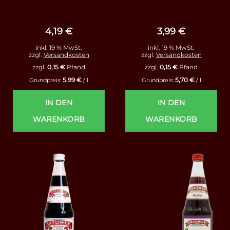
Bewertet
Bewertet
mit
5
von
mit
4.33
5
von 5
4,19
€
3,99
€
inkl. 19 % MwSt.
inkl. 19 % MwSt.
zzgl.
Versandkosten
zzgl.
Versandkosten
zzgl.
0,15
€
Pfand
zzgl.
0,15
€
Pfand
5,99
€
5,70
€
Grundpreis:
/
l
Grundpreis:
/
l
IN DEN
IN DEN
WARENKORB
WARENKORB