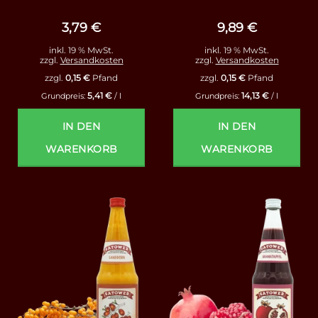
mit
5
von
mit
4.93
5
von 5
3,79
€
9,89
€
inkl. 19 % MwSt.
inkl. 19 % MwSt.
zzgl.
Versandkosten
zzgl.
Versandkosten
zzgl.
0,15
€
Pfand
zzgl.
0,15
€
Pfand
5,41
€
14,13
€
Grundpreis:
/
l
Grundpreis:
/
l
IN DEN
IN DEN
WARENKORB
WARENKORB