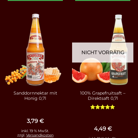
NICHT VORRÄTIG
Sanddornnektar mit
100% Grapefruitsaft –
Honig 0,7l
Direktsaft 0,7l
Bewertet
mit
5
von
3,79
€
5
4,49
€
inkl. 19 % MwSt.
zzgl.
Versandkosten