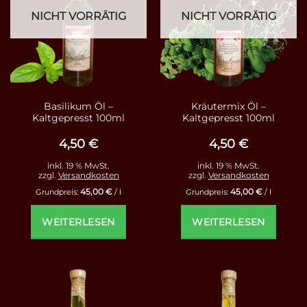
NICHT VORRÄTIG
NICHT VORRÄTIG
Basilikum Öl –
Kräutermix Öl –
Kaltgepresst 100ml
Kaltgepresst 100ml
4,50
€
4,50
€
inkl. 19 % MwSt.
inkl. 19 % MwSt.
zzgl.
Versandkosten
zzgl.
Versandkosten
45,00
€
45,00
€
Grundpreis:
/
l
Grundpreis:
/
l
WEITERLESEN
WEITERLESEN