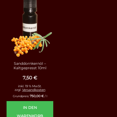
Sanddornkernöl –
Kaltgepresst 10ml
7,50
€
inkl. 19 % MwSt.
zzgl.
Versandkosten
750,00
€
Grundpreis:
/
l
IN DEN
WARENKORB