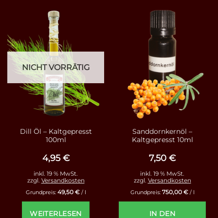
NICHT VORRÄTIG
Dill Öl – Kaltgepresst
Sanddornkernöl –
100ml
Kaltgepresst 10ml
4,95
€
7,50
€
inkl. 19 % MwSt.
inkl. 19 % MwSt.
zzgl.
Versandkosten
zzgl.
Versandkosten
49,50
€
750,00
€
Grundpreis:
/
l
Grundpreis:
/
l
WEITERLESEN
IN DEN