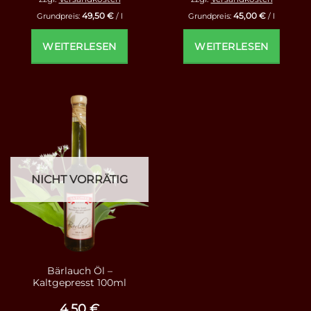
49,50
€
45,00
€
Grundpreis:
/
l
Grundpreis:
/
l
WEITERLESEN
WEITERLESEN
NICHT VORRÄTIG
Bärlauch Öl –
Kaltgepresst 100ml
4,50
€