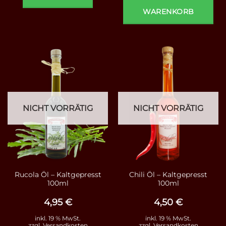
WARENKORB
NICHT VORRÄTIG
NICHT VORRÄTIG
Rucola Öl – Kaltgepresst
Chili Öl – Kaltgepresst
100ml
100ml
4,95
€
4,50
€
inkl. 19 % MwSt.
inkl. 19 % MwSt.
zzgl.
Versandkosten
zzgl.
Versandkosten