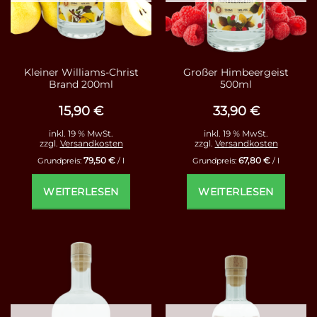
Kleiner Williams-Christ
Großer Himbeergeist
Brand 200ml
500ml
15,90
€
33,90
€
inkl. 19 % MwSt.
inkl. 19 % MwSt.
zzgl.
Versandkosten
zzgl.
Versandkosten
79,50
€
67,80
€
Grundpreis:
/
l
Grundpreis:
/
l
WEITERLESEN
WEITERLESEN