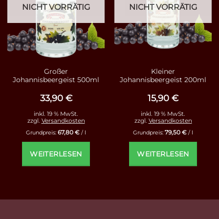
NICHT VORRÄTIG
NICHT VORRÄTIG
Großer
Kleiner
Johannisbeergeist 500ml
Johannisbeergeist 200ml
33,90
€
15,90
€
inkl. 19 % MwSt.
inkl. 19 % MwSt.
zzgl.
Versandkosten
zzgl.
Versandkosten
67,80
€
79,50
€
Grundpreis:
/
l
Grundpreis:
/
l
WEITERLESEN
WEITERLESEN