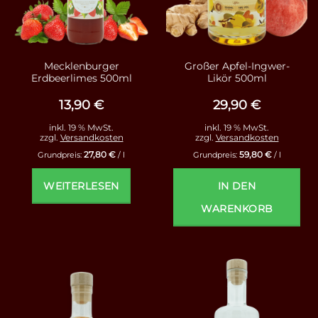
Mecklenburger
Großer Apfel-Ingwer-
Erdbeerlimes 500ml
Likör 500ml
13,90
€
29,90
€
inkl. 19 % MwSt.
inkl. 19 % MwSt.
zzgl.
Versandkosten
zzgl.
Versandkosten
27,80
€
59,80
€
Grundpreis:
/
l
Grundpreis:
/
l
WEITERLESEN
IN DEN
WARENKORB