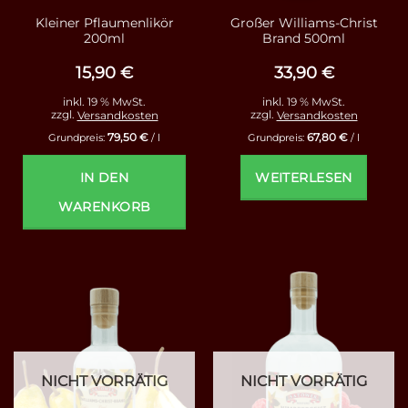
Kleiner Pflaumenlikör
Großer Williams-Christ
200ml
Brand 500ml
15,90
€
33,90
€
inkl. 19 % MwSt.
inkl. 19 % MwSt.
zzgl.
Versandkosten
zzgl.
Versandkosten
79,50
€
67,80
€
Grundpreis:
/
l
Grundpreis:
/
l
IN DEN
WEITERLESEN
WARENKORB
NICHT VORRÄTIG
NICHT VORRÄTIG