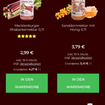
Mecklenburger
Sanddornnektar mit
Rhabarbernektar 0,7l
Honig 0,7l
Bewertet
mit
4.75
3,79
€
von 5
2,99
€
inkl. 19 % MwSt.
zzgl.
Versandkosten
inkl. 19 % MwSt.
5,41
€
zzgl.
Versandkosten
Grundpreis:
/
l
4,27
€
Grundpreis:
/
l
IN DEN
IN DEN
WARENKORB
WARENKORB