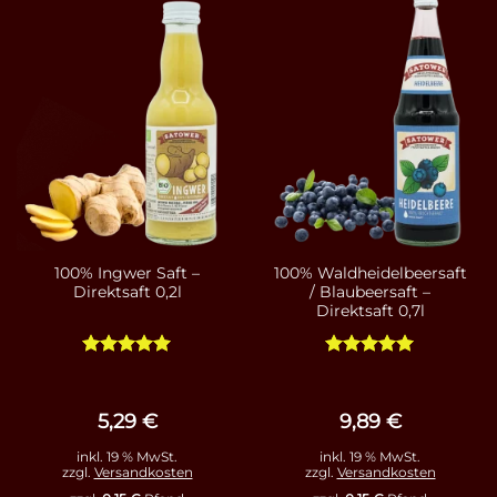
100% Ingwer Saft –
100% Waldheidelbeersaft
Direktsaft 0,2l
/ Blaubeersaft –
Direktsaft 0,7l
Bewertet
Bewertet
mit
5
von
mit
4.93
5
von 5
5,29
€
9,89
€
inkl. 19 % MwSt.
inkl. 19 % MwSt.
zzgl.
Versandkosten
zzgl.
Versandkosten