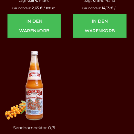
zzgl.
0,15
€
Pfand
zzgl.
0,15
€
Pfand
2,65
€
14,13
€
Grundpreis:
/
100
ml
Grundpreis:
/
l
IN DEN
IN DEN
WARENKORB
WARENKORB
Sanddornnektar 0,7l