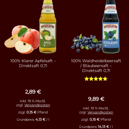
100% Klarer Apfelsaft –
100% Waldheidelbeersaft
Direktsaft 0,7l
/ Blaubeersaft –
Direktsaft 0,7l
Bewertet
mit
4.93
2,89
€
von 5
9,89
€
inkl. 19 % MwSt.
zzgl.
Versandkosten
inkl. 19 % MwSt.
zzgl.
0,15
€
Pfand
zzgl.
Versandkosten
4,13
€
zzgl.
0,15
€
Pfand
Grundpreis:
/
l
14,13
€
Grundpreis:
/
l