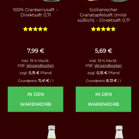
100% Cranberrysaft –
Sizilianischer
Direktsaft 0,7l
Granatapfelsaft (mild-
süßlich) – Direktsaft 0,7l
Bewertet
Bewertet
mit
4.83
mit
4.75
von 5
von 5
7,99
€
5,69
€
inkl. 19 % MwSt.
inkl. 19 % MwSt.
zzgl.
Versandkosten
zzgl.
Versandkosten
zzgl.
0,15
€
Pfand
zzgl.
0,15
€
Pfand
11,41
€
8,13
€
Grundpreis:
/
l
Grundpreis:
/
l
IN DEN
IN DEN
WARENKORB
WARENKORB