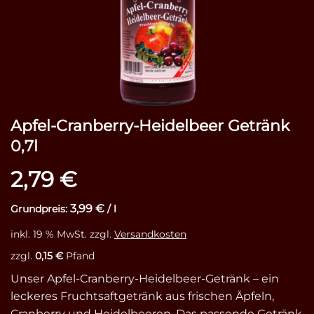
Apfel-Cranberry-Heidelbeer Getränk
0,7l
2,79
€
3,99
€
Grundpreis:
/
l
inkl. 19 % MwSt.
zzgl.
Versandkosten
zzgl.
0,15
€
Pfand
Unser Apfel-Cranberry-Heidelbeer-Getränk – ein
leckeres Fruchtsaftgetränk aus frischen Äpfeln,
Cranberry und Heidelbeeren. Das passende Getränk