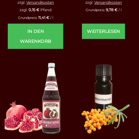
zzgl.
Versandkosten
zzgl.
Versandkosten
9,78
€
zzgl.
0,15
€
Pfand
Grundpreis:
/
l
11,41
€
Grundpreis:
/
l
IN DEN
WEITERLESEN
WARENKORB