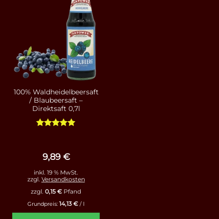
100% Waldheidelbeersaft
/ Blaubeersaft –
Direktsaft 0,7l
Bewertet
mit
4.93
von 5
9,89
€
inkl. 19 % MwSt.
zzgl.
Versandkosten
zzgl.
0,15
€
Pfand
14,13
€
Grundpreis:
/
l