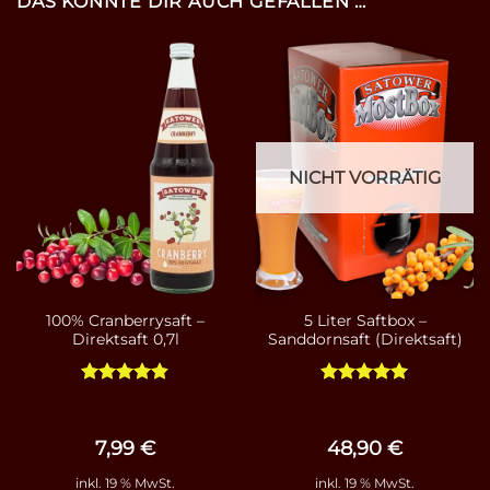
DAS KÖNNTE DIR AUCH GEFALLEN …
NICHT VORRÄTIG
100% Cranberrysaft –
5 Liter Saftbox –
Direktsaft 0,7l
Sanddornsaft (Direktsaft)
Bewertet
Bewertet
mit
4.83
mit
5
von
von 5
5
7,99
€
48,90
€
inkl. 19 % MwSt.
inkl. 19 % MwSt.