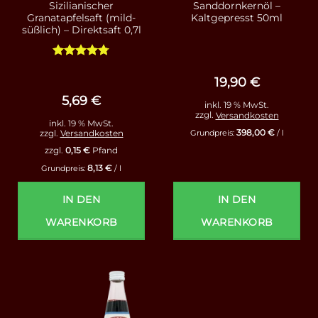
Sizilianischer
Sanddornkernöl –
Granatapfelsaft (mild-
Kaltgepresst 50ml
süßlich) – Direktsaft 0,7l
Bewertet
mit
4.75
19,90
€
von 5
5,69
€
inkl. 19 % MwSt.
zzgl.
Versandkosten
inkl. 19 % MwSt.
398,00
€
zzgl.
Versandkosten
Grundpreis:
/
l
zzgl.
0,15
€
Pfand
8,13
€
Grundpreis:
/
l
IN DEN
IN DEN
WARENKORB
WARENKORB