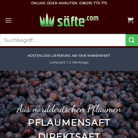
Zum
ONLINE ODER ANRUFEN: 038295 779 775
Inhalt
springen
Suchen
nach:
KOSTENLOSE LIEFERUNG AB 100€ WARENWERT
Lieferzeit: 1-2 Werktage
Aus norddeutschen Pflaumen
PFLAUMENSAFT
Richtig scharfes Zeug
Reich an wertvollen
DIREKTSAFT