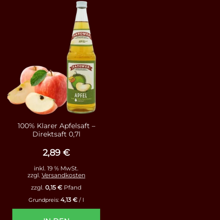
100% Klarer Apfelsaft –
Direktsaft 0,7l
2,89
€
inkl. 19 % MwSt.
zzgl.
Versandkosten
zzgl.
0,15
€
Pfand
4,13
€
Grundpreis:
/
l