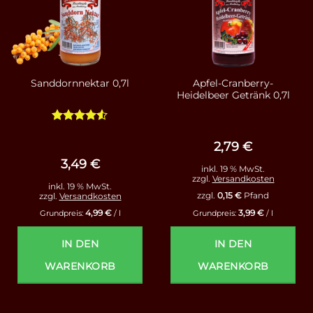
Apfel-Cranberry-
Sanddornnektar 0,7l
Heidelbeer Getränk 0,7l
Bewertet
mit
4.5
2,79
€
von 5
3,49
€
inkl. 19 % MwSt.
zzgl.
Versandkosten
inkl. 19 % MwSt.
zzgl.
0,15
€
Pfand
zzgl.
Versandkosten
4,99
€
3,99
€
Grundpreis:
/
l
Grundpreis:
/
l
IN DEN
IN DEN
WARENKORB
WARENKORB