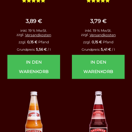
Bewertet
Bewertet
mit
5
von
mit
5
von
5
5
3,89
€
3,79
€
inkl. 19 % MwSt.
inkl. 19 % MwSt.
zzgl.
Versandkosten
zzgl.
Versandkosten
zzgl.
0,15
€
Pfand
zzgl.
0,15
€
Pfand
5,56
€
5,41
€
Grundpreis:
/
l
Grundpreis:
/
l
IN DEN
IN DEN
WARENKORB
WARENKORB