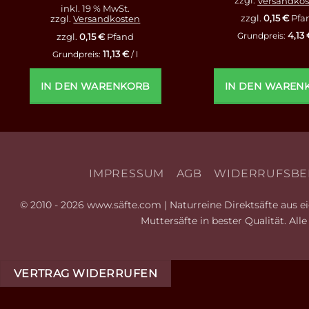
zzgl.
Versandkos
inkl. 19 % MwSt.
zzgl.
0,15
€
Pfa
zzgl.
Versandkosten
4,13
zzgl.
0,15
€
Pfand
Grundpreis:
11,13
€
Grundpreis:
/
l
IN DEN WARENKORB
IN DEN WAREN
IMPRESSUM
AGB
WIDERRUFSBE
© 2010 - 2026 www.säfte.com | Naturreine Direktsäfte aus eig
Muttersäfte in bester Qualität. Al
VERTRAG WIDERRUFEN