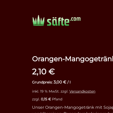
Orangen-Mangogetränk
2,10
€
3,00
€
Grundpreis:
/
l
inkl. 19 % MwSt.
zzgl.
Versandkosten
zzgl.
0,15
€
Pfand
Unser Orangen-Mangogetränk mit Sojapr