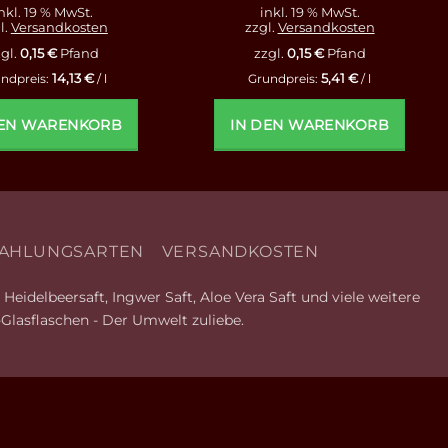
nkl. 19 % MwSt.
inkl. 19 % MwSt.
l.
Versandkosten
zzgl.
Versandkosten
gl.
0,15
€
Pfand
zzgl.
0,15
€
Pfand
14,13
€
5,41
€
ndpreis:
/
l
Grundpreis:
/
l
DEN WARENKORB
IN DEN WARENKORB
AHLUNGSARTEN
VERSANDKOSTEN
Heidelbeersaft, Ingwer Saft, Aloe Vera Saft und viele weitere
-Glasflaschen - Der Umwelt zuliebe.