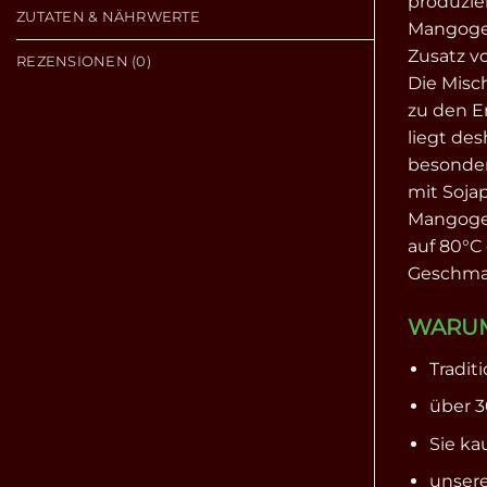
produzie
ZUTATEN & NÄHRWERTE
Mangoget
Zusatz v
REZENSIONEN (0)
Die Misc
zu den E
liegt des
besonder
mit Soja
Mangoget
auf 80°C
Geschmac
WARUM
Tradit
über 3
Sie ka
unsere