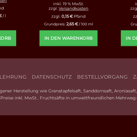
ten
inkl. 19 % MwSt.
i
nd
zzgl.
Versandkosten
zzg
€
zzgl.
0,15
€
Pfand
zz
/
l
2,65
€
Grundpreis:
/
100
ml
Gru
KORB
IN DEN WARENKORB
IN 
LEHRUNG
DATENSCHUTZ
BESTELLVORGANG
Z
ener Herstellung wie Granatapfelsaft, Sanddornsaft, Aroniasaft, 
le Preise inkl. MwSt.. Fruchtsäfte in umweltfreundlichen Mehrweg