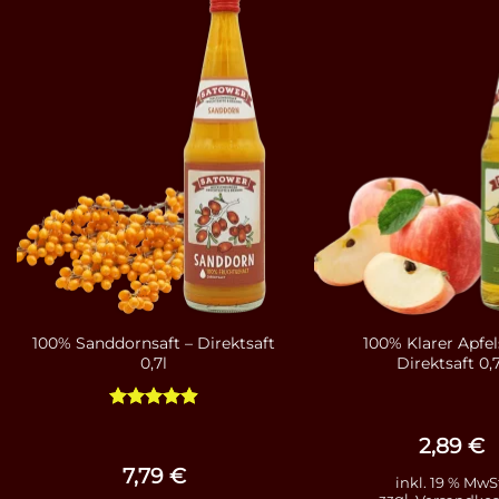
100% Sanddornsaft – Direktsaft
100% Klarer Apfel
0,7l
Direktsaft 0,7
Bewertet
mit
4.86
2,89
€
von 5
7,79
€
inkl. 19 % MwS