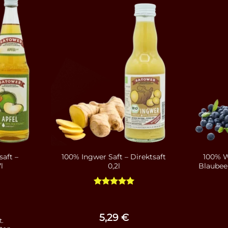
saft –
100% Ingwer Saft – Direktsaft
100% W
l
0,2l
Blaubeer
Bewertet
mit
5
von
5
5,29
€
t.