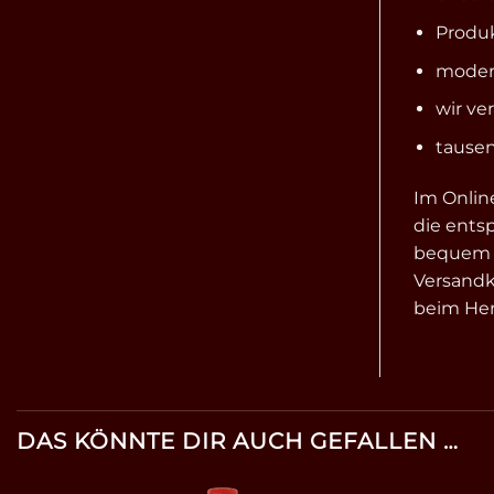
Produk
modern
wir ve
tausen
Im Online
die ents
bequem un
Versandk
beim Hers
DAS KÖNNTE DIR AUCH GEFALLEN …