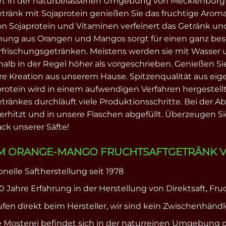
rt in der naturbelassenen Umgebung von Mecklenbur
ränk mit Sojaprotein genießen Sie das fruchtige Arom
on Sojaprotein und Vitaminen verfeinert das Getränk un
hung aus Orangen und Mangos sorgt für einen ganz be
rfrischungsgetränken. Meistens werden sie mit Wasser un
halb in der Regel höher als vorgeschrieben. Genießen Si
e Kreation aus unserem Hause. Spitzenqualität aus ei
protein wird in einem aufwendigen Verfahren hergestell
ränkes durchläuft viele Produktionsschritte. Bei der 
 erhitzt und in unsere Flaschen abgefüllt. Überzeugen S
k unserer Säfte!
 ORANGE-MANGO FRUCHTSAFTGETRÄNK V
ionelle Saftherstellung seit 1978
0 Jahre Erfahrung in der Herstellung von Direktsaft, Fruc
ufen direkt beim Hersteller, wir sind kein Zwischenhändl
 Mosterei befindet sich in der naturreinen Umgebung 