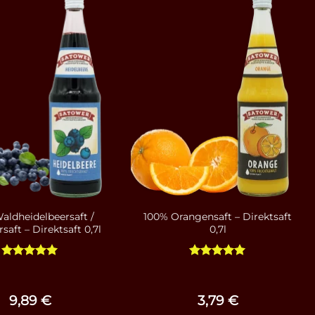
aldheidelbeersaft /
100% Orangensaft – Direktsaft
saft – Direktsaft 0,7l
0,7l
Bewertet
Bewertet
mit
4.93
mit
5
von
von 5
5
9,89
€
3,79
€