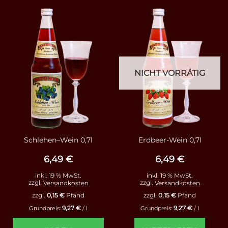
NICHT VORRÄTIG
Schlehen–Wein 0,7l
Erdbeer-Wein 0,7l
6,49
€
6,49
€
inkl. 19 % MwSt.
inkl. 19 % MwSt.
zzgl.
Versandkosten
zzgl.
Versandkosten
zzgl.
0,15
€
Pfand
zzgl.
0,15
€
Pfand
9,27
€
9,27
€
Grundpreis:
/
l
Grundpreis:
/
l