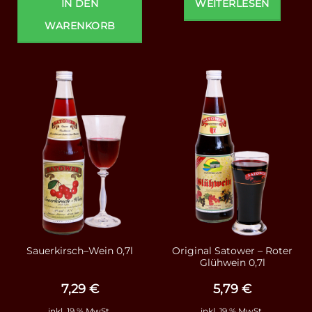
IN DEN
WEITERLESEN
WARENKORB
Original Satower – Roter
Sauerkirsch–Wein 0,7l
Glühwein 0,7l
7,29
€
5,79
€
inkl. 19 % MwSt.
inkl. 19 % MwSt.