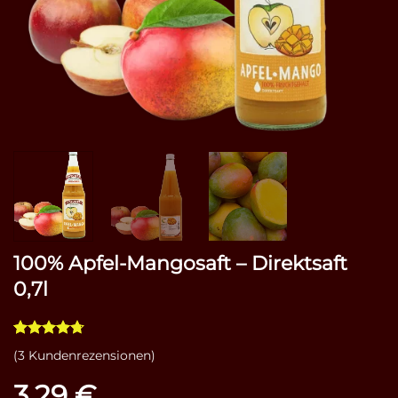
100% Apfel-Mangosaft – Direktsaft
0,7l
Bewertet
3
(
3
Kundenrezensionen)
mit
4.67
von 5,
3,29
€
basierend