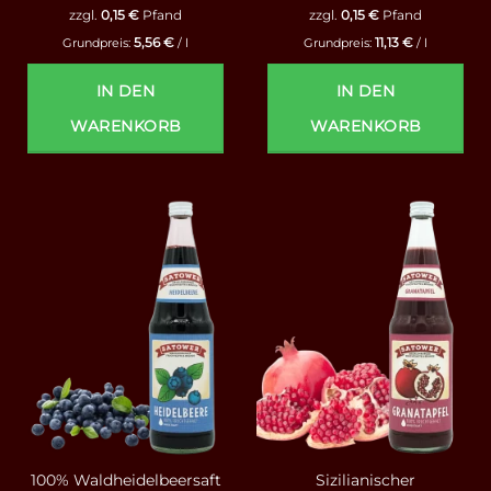
zzgl.
0,15
€
Pfand
zzgl.
0,15
€
Pfand
5,56
€
11,13
€
Grundpreis:
/
l
Grundpreis:
/
l
IN DEN
IN DEN
WARENKORB
WARENKORB
100% Waldheidelbeersaft
Sizilianischer