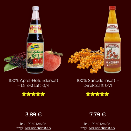
100% Apfel-Holundersaft
100% Sanddornsaft –
– Direktsaft 0,7l
Direktsaft 0,7l
Bewertet
Bewertet
mit
5
von
mit
4.86
5
von 5
3,89
€
7,79
€
inkl. 19 % MwSt.
inkl. 19 % MwSt.
zzgl.
Versandkosten
zzgl.
Versandkosten