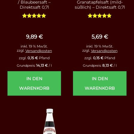
/ Blaubeersaft –
Granatapfelsaft (mild-
Direktsaft 0,7l
süßlich) – Direktsaft 0,7l
Bewertet
Bewertet
mit
4.93
mit
4.75
von 5
von 5
9,89
€
5,69
€
inkl. 19 % MwSt.
inkl. 19 % MwSt.
zzgl.
Versandkosten
zzgl.
Versandkosten
zzgl.
0,15
€
Pfand
zzgl.
0,15
€
Pfand
14,13
€
8,13
€
Grundpreis:
/
l
Grundpreis:
/
l
IN DEN
IN DEN
WARENKORB
WARENKORB