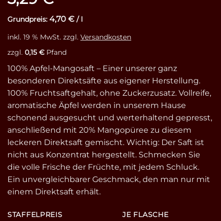
auf
Kundenbewertungen
4,70
€
Grundpreis:
/
l
inkl. 19 % MwSt.
zzgl.
Versandkosten
zzgl.
0,15
€
Pfand
100% Apfel-Mangosaft – Einer unserer ganz
besonderen Direktsäfte aus eigener Herstellung.
100% Fruchtsaftgehalt, ohne Zuckerzusatz. Vollreife,
aromatische Äpfel werden in unserem Hause
schonend ausgesucht und werterhaltend gepresst,
anschließend mit 20% Mangopüree zu diesem
leckeren Direktsaft gemischt. Wichtig: Der Saft ist
nicht aus Konzentrat hergestellt. Schmecken Sie
die volle Frische der Früchte, mit jedem Schluck.
Ein unvergleichbarer Geschmack, den man nur mit
einem Direktsaft erhält.
STAFFELPREIS
JE FLASCHE