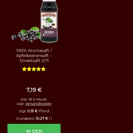
100% Aroniasaft /
Apfelbeerensaft –
Direktsaft 0,7l
Bewertet
mit
4.79
von 5
7,19
€
inkl. 19 % MwSt.
zzgl.
Versandkosten
zzgl.
0,15
€
Pfand
10,27
€
Grundpreis:
/
l
IN DEN