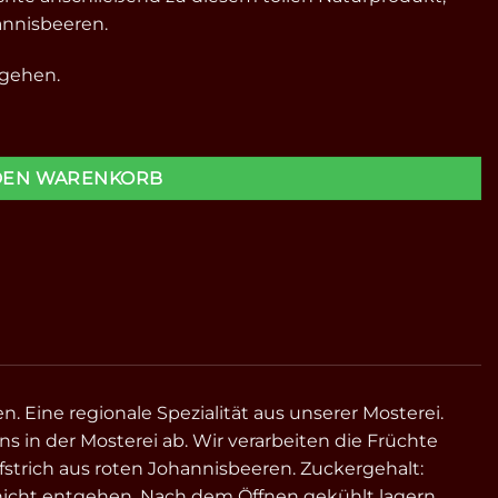
annisbeeren.
tgehen.
Menge
DEN WARENKORB
. Eine regionale Spezialität aus unserer Mosterei.
s in der Mosterei ab. Wir verarbeiten die Früchte
strich aus roten Johannisbeeren. Zuckergehalt:
nicht entgehen. Nach dem Öffnen gekühlt lagern.