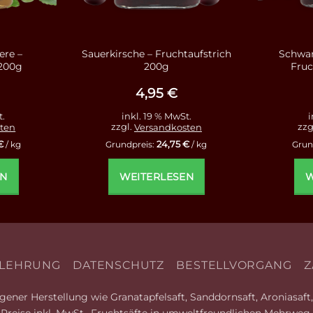
ere –
Sauerkirsche – Fruchtaufstrich
Schwar
 200g
200g
Fruc
4,95
€
t.
inkl. 19 % MwSt.
i
ten
zzgl.
Versandkosten
zzg
€
24,75
€
/
kg
Grundpreis:
/
kg
Grun
EN
WEITERLESEN
W
LEHRUNG
DATENSCHUTZ
BESTELLVORGANG
Z
ener Herstellung wie Granatapfelsaft, Sanddornsaft, Aroniasaft, 