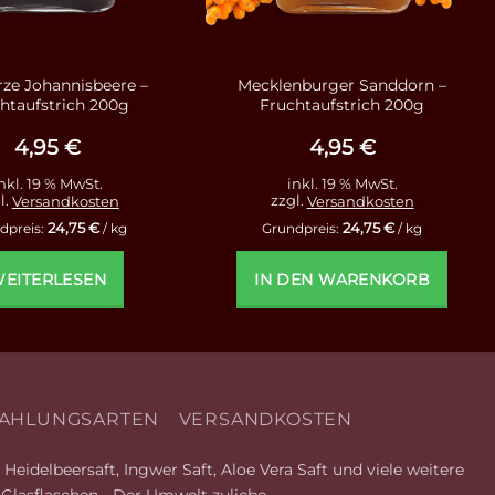
ze Johannisbeere –
Mecklenburger Sanddorn –
htaufstrich 200g
Fruchtaufstrich 200g
4,95
€
4,95
€
nkl. 19 % MwSt.
inkl. 19 % MwSt.
l.
Versandkosten
zzgl.
Versandkosten
24,75
€
24,75
€
dpreis:
/
kg
Grundpreis:
/
kg
EITERLESEN
IN DEN WARENKORB
AHLUNGSARTEN
VERSANDKOSTEN
Heidelbeersaft, Ingwer Saft, Aloe Vera Saft und viele weitere