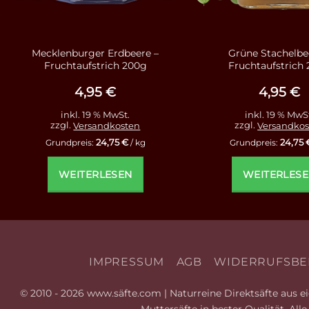
Mecklenburger Erdbeere –
Grüne Stachelbe
Fruchtaufstrich 200g
Fruchtaufstrich
4,95
€
4,95
€
inkl. 19 % MwSt.
inkl. 19 % MwS
zzgl.
Versandkosten
zzgl.
Versandkos
24,75
€
24,75
Grundpreis:
/
kg
Grundpreis:
WEITERLESEN
WEITERLES
IMPRESSUM
AGB
WIDERRUFSBE
© 2010 - 2026 www.säfte.com | Naturreine Direktsäfte aus eig