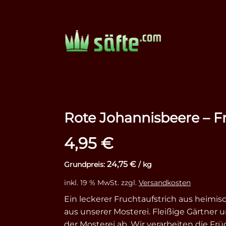
Rote Johannisbeere – F
4,95
€
24,75
€
Grundpreis:
/
kg
inkl. 19 % MwSt.
zzgl.
Versandkosten
Ein leckerer Fruchtaufstrich aus heimis
aus unserer Mosterei. Fleißige Gärtner 
der Mosterei ab. Wir verarbeiten die Fr