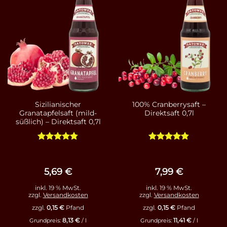
Sizilianischer
100% Cranberrysaft –
Granatapfelsaft (mild-
Direktsaft 0,7l
süßlich) – Direktsaft 0,7l
Bewertet
Bewertet
mit
4.75
mit
4.83
von 5
von 5
5,69
€
7,99
€
inkl. 19 % MwSt.
inkl. 19 % MwSt.
zzgl.
Versandkosten
zzgl.
Versandkosten
zzgl.
0,15
€
Pfand
zzgl.
0,15
€
Pfand
8,13
€
11,41
€
Grundpreis:
/
l
Grundpreis:
/
l