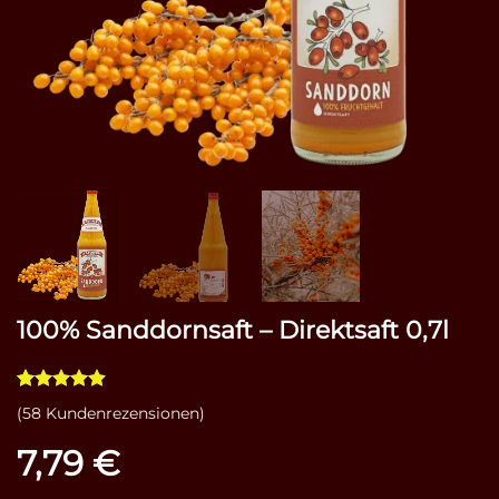
100% Sanddornsaft – Direktsaft 0,7l
Bewertet
58
(
58
Kundenrezensionen)
mit
4.86
von 5,
7,79
€
basierend
auf
Kundenbewertungen