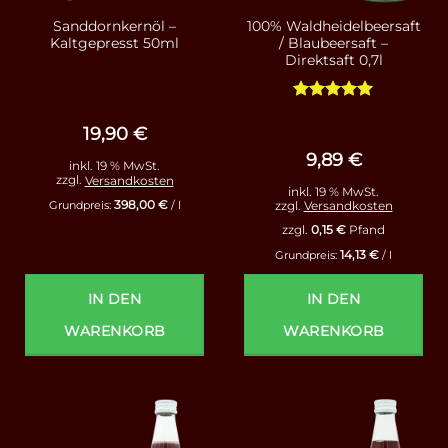
Sanddornkernöl –
100% Waldheidelbeersaft
Kaltgepresst 50ml
/ Blaubeersaft –
Direktsaft 0,7l
Bewertet
mit
4.93
19,90
€
von 5
9,89
€
inkl. 19 % MwSt.
zzgl.
Versandkosten
inkl. 19 % MwSt.
398,00
€
zzgl.
Versandkosten
Grundpreis:
/
l
zzgl.
0,15
€
Pfand
14,13
€
Grundpreis:
/
l
IN DEN
IN DEN
WARENKORB
WARENKORB