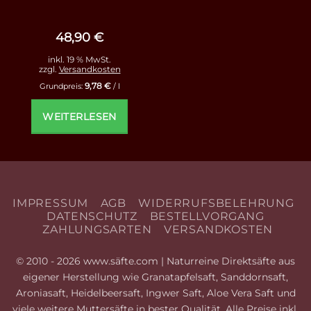
Bewertet
mit
5
von
5
48,90
€
inkl. 19 % MwSt.
zzgl.
Versandkosten
9,78
€
Grundpreis:
/
l
WEITERLESEN
IMPRESSUM
AGB
WIDERRUFSBELEHRUNG
DATENSCHUTZ
BESTELLVORGANG
ZAHLUNGSARTEN
VERSANDKOSTEN
© 2010 - 2026 www.säfte.com | Naturreine Direktsäfte aus
eigener Herstellung wie Granatapfelsaft, Sanddornsaft,
Aroniasaft, Heidelbeersaft, Ingwer Saft, Aloe Vera Saft und
viele weitere Muttersäfte in bester Qualität. Alle Preise inkl.