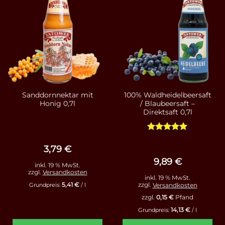
Sanddornnektar mit
100% Waldheidelbeersaft
Honig 0,7l
/ Blaubeersaft –
Direktsaft 0,7l
Bewertet
mit
4.93
3,79
€
von 5
9,89
€
inkl. 19 % MwSt.
zzgl.
Versandkosten
inkl. 19 % MwSt.
5,41
€
zzgl.
Versandkosten
Grundpreis:
/
l
zzgl.
0,15
€
Pfand
14,13
€
Grundpreis:
/
l