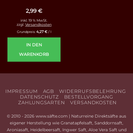
mit
4.75
von 5
2,99
€
inkl. 19 % MwSt.
zzgl.
Versandkosten
4,27
€
Grundpreis:
/
l
IN DEN
WARENKORB
IMPRESSUM
AGB
WIDERRUFSBELEHRUNG
DATENSCHUTZ
BESTELLVORGANG
ZAHLUNGSARTEN
VERSANDKOSTEN
© 2010 - 2026 www.säfte.com | Naturreine Direktsäfte aus
eigener Herstellung wie Granatapfelsaft, Sanddornsaft,
Aroniasaft, Heidelbeersaft, Ingwer Saft, Aloe Vera Saft und