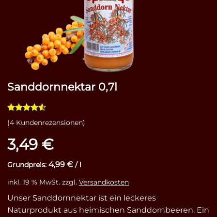
Sanddornnektar 0,7l
Bewertet
4
(
4
Kundenrezensionen)
mit
4.5
von 5,
3,49
€
basierend
auf
Kundenbewertungen
4,99
€
Grundpreis:
/
l
inkl. 19 % MwSt.
zzgl.
Versandkosten
Unser Sanddornnektar ist ein leckeres
Naturprodukt aus heimischen Sanddornbeeren. Ein