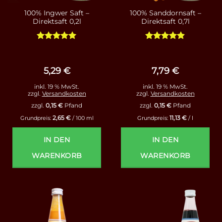
100% Ingwer Saft –
100% Sanddornsaft –
Direktsaft 0,2l
Direktsaft 0,7l
Bewertet
Bewertet
mit
5
von
mit
4.86
5
von 5
5,29
€
7,79
€
inkl. 19 % MwSt.
inkl. 19 % MwSt.
zzgl.
Versandkosten
zzgl.
Versandkosten
zzgl.
0,15
€
Pfand
zzgl.
0,15
€
Pfand
2,65
€
11,13
€
Grundpreis:
/
100
ml
Grundpreis:
/
l
IN DEN
IN DEN
WARENKORB
WARENKORB