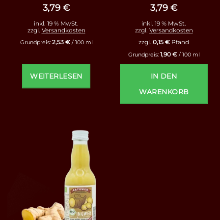
3,79
€
3,79
€
inkl. 19 % MwSt.
inkl. 19 % MwSt.
zzgl.
Versandkosten
zzgl.
Versandkosten
2,53
€
zzgl.
0,15
€
Pfand
Grundpreis:
/
100
ml
1,90
€
Grundpreis:
/
100
ml
WEITERLESEN
IN DEN
WARENKORB