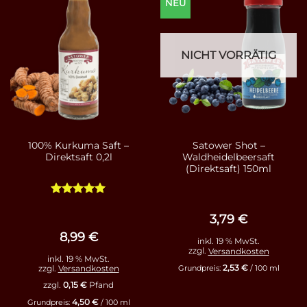
NEU
NICHT VORRÄTIG
100% Kurkuma Saft –
Satower Shot –
Direktsaft 0,2l
Waldheidelbeersaft
(Direktsaft) 150ml
Bewertet
mit
5
von
3,79
€
5
8,99
€
inkl. 19 % MwSt.
zzgl.
Versandkosten
inkl. 19 % MwSt.
2,53
€
zzgl.
Versandkosten
Grundpreis:
/
100
ml
zzgl.
0,15
€
Pfand
4,50
€
Grundpreis:
/
100
ml