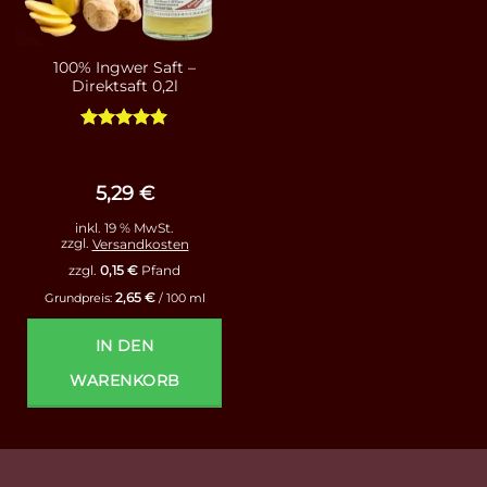
100% Ingwer Saft –
Direktsaft 0,2l
Bewertet
mit
5
von
5
5,29
€
inkl. 19 % MwSt.
zzgl.
Versandkosten
zzgl.
0,15
€
Pfand
2,65
€
Grundpreis:
/
100
ml
IN DEN
WARENKORB