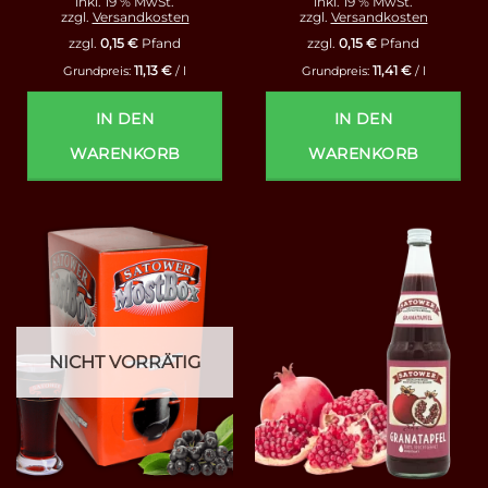
inkl. 19 % MwSt.
inkl. 19 % MwSt.
zzgl.
Versandkosten
zzgl.
Versandkosten
zzgl.
0,15
€
Pfand
zzgl.
0,15
€
Pfand
11,13
€
11,41
€
Grundpreis:
/
l
Grundpreis:
/
l
IN DEN
IN DEN
WARENKORB
WARENKORB
NICHT VORRÄTIG