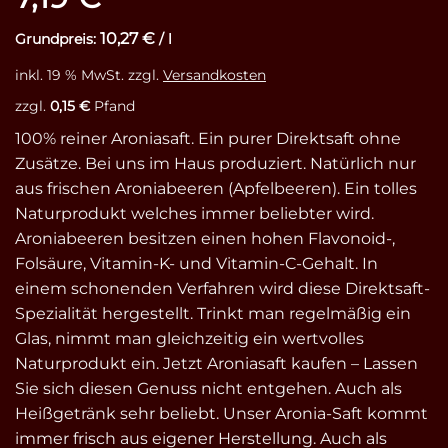
auf
Kundenbewertungen
10,27
€
Grundpreis:
/
l
inkl. 19 % MwSt.
zzgl.
Versandkosten
zzgl.
0,15
€
Pfand
100% reiner Aroniasaft. Ein purer Direktsaft ohne
Zusätze. Bei uns im Haus produziert. Natürlich nur
aus frischen Aroniabeeren (Apfelbeeren). Ein tolles
Naturprodukt welches immer beliebter wird.
Aroniabeeren besitzen einen hohen Flavonoid-,
Folsäure, Vitamin-K- und Vitamin-C-Gehalt. In
einem schonenden Verfahren wird diese Direktsaft-
Spezialität hergestellt. Trinkt man regelmäßig ein
Glas, nimmt man gleichzeitig ein wertvolles
Naturprodukt ein. Jetzt Aroniasaft kaufen – Lassen
Sie sich diesen Genuss nicht entgehen. Auch als
Heißgetränk sehr beliebt. Unser Aronia-Saft kommt
immer frisch aus eigener Herstellung. Auch als