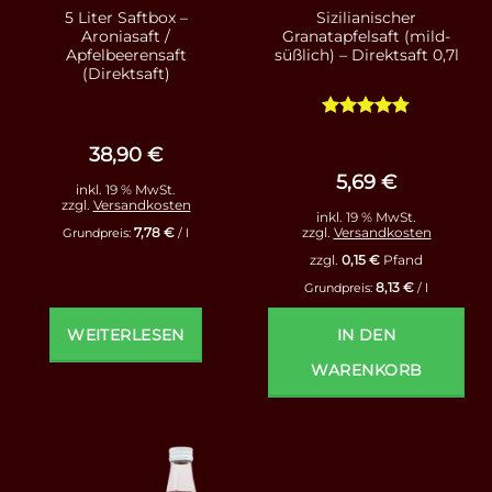
5 Liter Saftbox –
Sizilianischer
Aroniasaft /
Granatapfelsaft (mild-
Apfelbeerensaft
süßlich) – Direktsaft 0,7l
(Direktsaft)
Bewertet
mit
4.75
38,90
€
von 5
5,69
€
inkl. 19 % MwSt.
zzgl.
Versandkosten
inkl. 19 % MwSt.
7,78
€
zzgl.
Versandkosten
Grundpreis:
/
l
zzgl.
0,15
€
Pfand
8,13
€
Grundpreis:
/
l
WEITERLESEN
IN DEN
WARENKORB