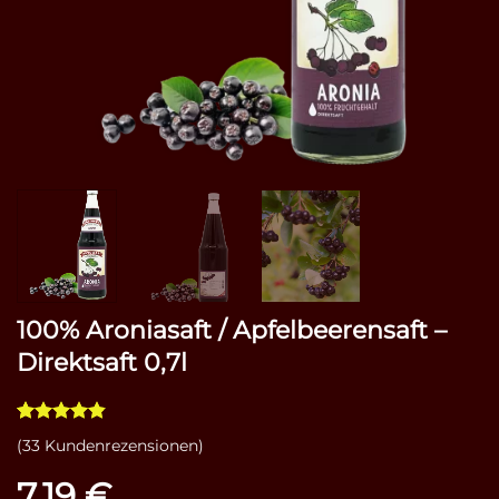
100% Aroniasaft / Apfelbeerensaft –
Direktsaft 0,7l
Bewertet
33
(
33
Kundenrezensionen)
mit
4.79
von 5,
7,19
€
basierend