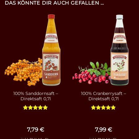
DAS KÖNNTE DIR AUCH GEFALLEN …
100% Sanddornsaft –
100% Cranberrysaft –
Direktsaft 0,7l
Direktsaft 0,7l
Bewertet
Bewertet
mit
4.86
mit
4.83
von 5
von 5
7,79
€
7,99
€