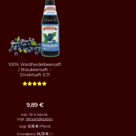
100% Waldheidelbeersaft
/ Blaubeersaft –
Direktsaft 0,7l
Bewertet
mit
4.93
von 5
9,89
€
inkl. 19 % MwSt.
zzgl.
Versandkosten
zzgl.
0,15
€
Pfand
14,13
€
Grundpreis:
/
l