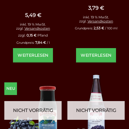
Bewertet
mit
4.5
3,79
€
von 5
5,49
€
inkl. 19 % MwSt.
zzgl.
Versandkosten
inkl. 19 % MwSt.
2,53
€
zzgl.
Versandkosten
Grundpreis:
/
100
ml
zzgl.
0,15
€
Pfand
7,84
€
Grundpreis:
/
l
WEITERLESEN
WEITERLESEN
NEU
NICHT VORRÄTIG
NICHT VORRÄTIG