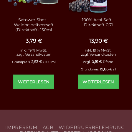
Satower Shot –
100% Acai Saft –
Waldheidelbeersaft
Direktsaft 0,7l
(Direktsaft) 150ml
3,79
€
13,90
€
inkl. 19 % MwSt.
inkl. 19 % MwSt.
zzgl.
Versandkosten
zzgl.
Versandkosten
2,53
€
zzgl.
0,15
€
Pfand
Grundpreis:
/
100
ml
19,86
€
Grundpreis:
/
l
WEITERLESEN
WEITERLESEN
IMPRESSUM
AGB
WIDERRUFSBELEHRUNG