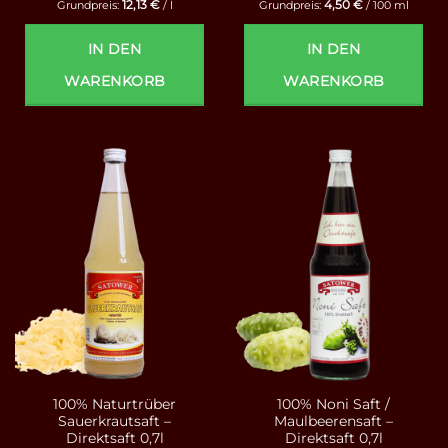
12,13
€
4,50
€
Grundpreis:
/
l
Grundpreis:
/
100
ml
IN DEN
IN DEN
WARENKORB
WARENKORB
100% Naturtrüber
100% Noni Saft /
Sauerkrautsaft –
Maulbeerensaft –
Direktsaft 0,7l
Direktsaft 0,7l