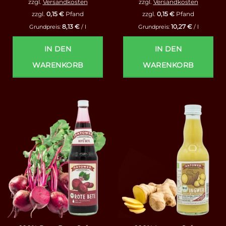
zzgl.
Versandkosten
zzgl.
Versandkosten
zzgl.
0,15
€
Pfand
zzgl.
0,15
€
Pfand
8,13
€
10,27
€
Grundpreis:
/
l
Grundpreis:
/
l
IN DEN
IN DEN
WARENKORB
WARENKORB