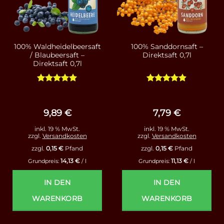
100% Waldheidelbeersaft
100% Sanddornsaft –
/ Blaubeersaft –
Direktsaft 0,7l
Direktsaft 0,7l
Bewertet
Bewertet
mit
4.93
mit
4.86
von 5
von 5
9,89
€
7,79
€
inkl. 19 % MwSt.
inkl. 19 % MwSt.
zzgl.
Versandkosten
zzgl.
Versandkosten
zzgl.
0,15
€
Pfand
zzgl.
0,15
€
Pfand
14,13
€
11,13
€
Grundpreis:
/
l
Grundpreis:
/
l
IN DEN
IN DEN
WARENKORB
WARENKORB