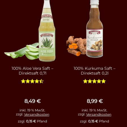
100% Aloe Vera Saft –
100% Kurkuma Saft –
Direktsaft 0,7l
Direktsaft 0,2l
Bewertet
Bewertet
mit
4.44
mit
5
von
von 5
5
8,49
€
8,99
€
inkl. 19 % MwSt.
inkl. 19 % MwSt.
zzgl.
Versandkosten
zzgl.
Versandkosten
zzgl.
0,15
€
Pfand
zzgl.
0,15
€
Pfand