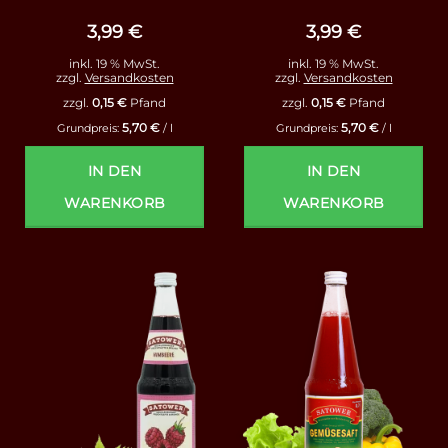
mit
4.78
mit
5
von
von 5
5
3,99
€
3,99
€
inkl. 19 % MwSt.
inkl. 19 % MwSt.
zzgl.
Versandkosten
zzgl.
Versandkosten
zzgl.
0,15
€
Pfand
zzgl.
0,15
€
Pfand
5,70
€
5,70
€
Grundpreis:
/
l
Grundpreis:
/
l
IN DEN
IN DEN
WARENKORB
WARENKORB