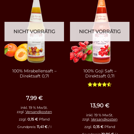
NICHT VORRÄTIG
NICHT VORRÄTIG
100% Mirabellensaft –
100% Goji Saft –
Direktsaft 0,7l
Direktsaft 0,7l
Bewertet
mit
4.5
7,99
€
von 5
13,90
€
inkl. 19 % MwSt.
zzgl.
Versandkosten
inkl. 19 % MwSt.
zzgl.
0,15
€
Pfand
zzgl.
Versandkosten
11,41
€
zzgl.
0,15
€
Pfand
Grundpreis:
/
l