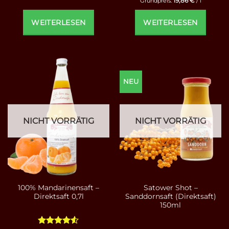
19,86
€
Grundpreis:
/
l
WEITERLESEN
WEITERLESEN
NEU
NICHT VORRÄTIG
NICHT VORRÄTIG
100% Mandarinensaft –
Satower Shot –
Direktsaft 0,7l
Sanddornsaft (Direktsaft)
150ml