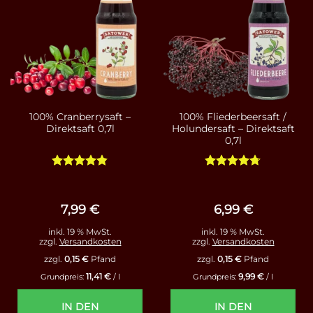
100% Cranberrysaft –
100% Fliederbeersaft /
Direktsaft 0,7l
Holundersaft – Direktsaft
0,7l
Bewertet
Bewertet
mit
4.83
mit
4.71
von 5
von 5
7,99
€
6,99
€
inkl. 19 % MwSt.
inkl. 19 % MwSt.
zzgl.
Versandkosten
zzgl.
Versandkosten
zzgl.
0,15
€
Pfand
zzgl.
0,15
€
Pfand
11,41
€
9,99
€
Grundpreis:
/
l
Grundpreis:
/
l
IN DEN
IN DEN