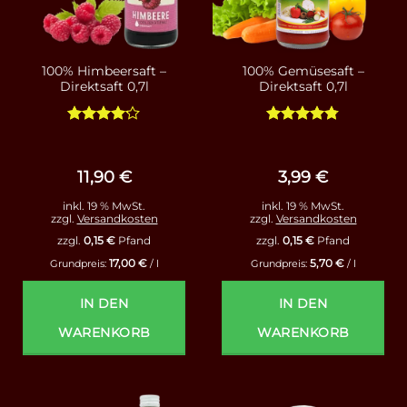
100% Himbeersaft –
100% Gemüsesaft –
Direktsaft 0,7l
Direktsaft 0,7l
Bewertet
Bewertet
mit
4.13
mit
4.75
von 5
von 5
11,90
€
3,99
€
inkl. 19 % MwSt.
inkl. 19 % MwSt.
zzgl.
Versandkosten
zzgl.
Versandkosten
zzgl.
0,15
€
Pfand
zzgl.
0,15
€
Pfand
17,00
€
5,70
€
Grundpreis:
/
l
Grundpreis:
/
l
IN DEN
IN DEN
WARENKORB
WARENKORB