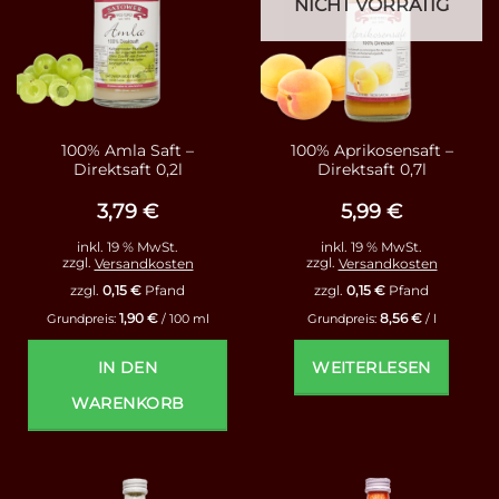
NICHT VORRÄTIG
100% Amla Saft –
100% Aprikosensaft –
Direktsaft 0,2l
Direktsaft 0,7l
3,79
€
5,99
€
inkl. 19 % MwSt.
inkl. 19 % MwSt.
zzgl.
Versandkosten
zzgl.
Versandkosten
zzgl.
0,15
€
Pfand
zzgl.
0,15
€
Pfand
1,90
€
8,56
€
Grundpreis:
/
100
ml
Grundpreis:
/
l
IN DEN
WEITERLESEN
WARENKORB