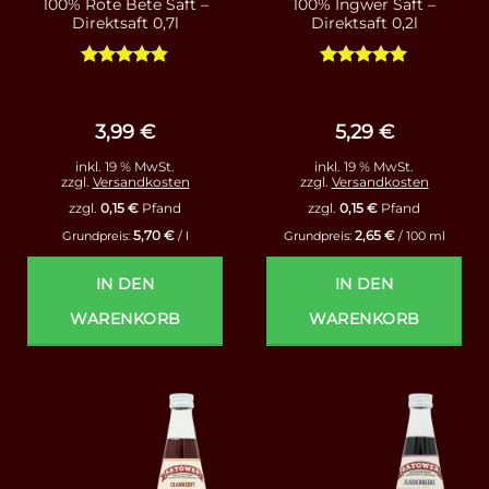
100% Rote Bete Saft –
100% Ingwer Saft –
Direktsaft 0,7l
Direktsaft 0,2l
Bewertet
Bewertet
mit
4.8
mit
5
von
von 5
5
3,99
€
5,29
€
inkl. 19 % MwSt.
inkl. 19 % MwSt.
zzgl.
Versandkosten
zzgl.
Versandkosten
zzgl.
0,15
€
Pfand
zzgl.
0,15
€
Pfand
5,70
€
2,65
€
Grundpreis:
/
l
Grundpreis:
/
100
ml
IN DEN
IN DEN
WARENKORB
WARENKORB