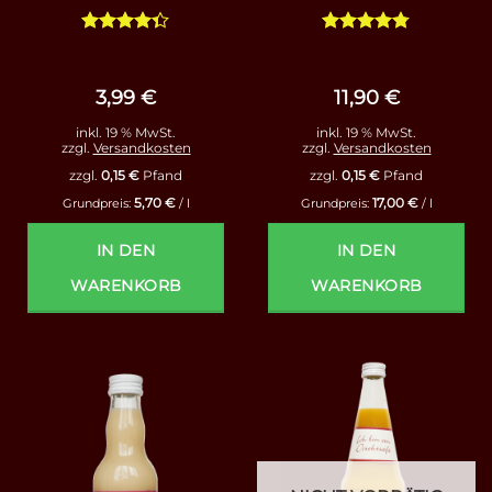
Bewertet
Bewertet
mit
4.33
mit
4.75
von 5
von 5
3,99
€
11,90
€
inkl. 19 % MwSt.
inkl. 19 % MwSt.
zzgl.
Versandkosten
zzgl.
Versandkosten
zzgl.
0,15
€
Pfand
zzgl.
0,15
€
Pfand
5,70
€
17,00
€
Grundpreis:
/
l
Grundpreis:
/
l
IN DEN
IN DEN
WARENKORB
WARENKORB