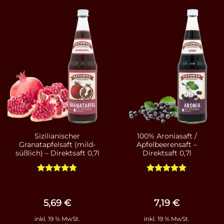
Sizilianischer
100% Aroniasaft /
Granatapfelsaft (mild-
Apfelbeerensaft –
süßlich) – Direktsaft 0,7l
Direktsaft 0,7l
Bewertet
Bewertet
mit
4.75
mit
4.79
von 5
von 5
5,69
€
7,19
€
inkl. 19 % MwSt.
inkl. 19 % MwSt.