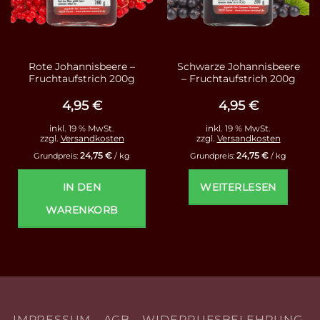
Rote Johannisbeere –
Schwarze Johannisbeere
Fruchtaufstrich 200g
– Fruchtaufstrich 200g
4,95
€
4,95
€
inkl. 19 % MwSt.
inkl. 19 % MwSt.
zzgl.
Versandkosten
zzgl.
Versandkosten
24,75
€
24,75
€
Grundpreis:
/
kg
Grundpreis:
/
kg
IN DEN
WEITERLESEN
WARENKORB
IMPRESSUM
AGB
WIDERRUFSBELEHRUNG