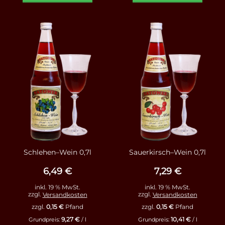
Schlehen–Wein 0,7l
Sauerkirsch–Wein 0,7l
6,49
€
7,29
€
inkl. 19 % MwSt.
inkl. 19 % MwSt.
zzgl.
Versandkosten
zzgl.
Versandkosten
zzgl.
0,15
€
Pfand
zzgl.
0,15
€
Pfand
9,27
€
10,41
€
Grundpreis:
/
l
Grundpreis:
/
l