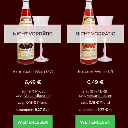
NICHT VORRÄTIG
NICHT VORRÄTIG
Brombeer-Wein 0,7l
Erdbeer-Wein 0,7l
6,49
€
6,49
€
inkl. 19 % MwSt.
inkl. 19 % MwSt.
zzgl.
Versandkosten
zzgl.
Versandkosten
zzgl.
0,15
€
Pfand
zzgl.
0,15
€
Pfand
9,27
€
9,27
€
Grundpreis:
/
l
Grundpreis:
/
l
WEITERLESEN
WEITERLESEN