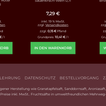
– Roter
Sauerkirsch–Wein 0,7l
Bro
l
7,29
€
t.
inkl. 19 % MwSt.
i
ten
zzgl.
Versandkosten
zzg
nd
zzgl.
0,15
€
Pfand
zz
€
10,41
€
/
l
Grundpreis:
/
l
Gr
KORB
IN DEN WARENKORB
W
LEHRUNG
DATENSCHUTZ
BESTELLVORGANG
Z
ener Herstellung wie Granatapfelsaft, Sanddornsaft, Aroniasaft, 
le Preise inkl. MwSt.. Fruchtsäfte in umweltfreundlichen Mehrweg