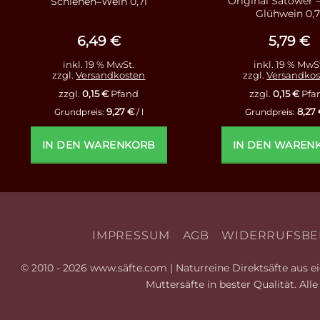
Original Satower 
Schlehen–Wein 0,7l
Glühwein 0,7
6,49
€
5,79
€
inkl. 19 % MwSt.
inkl. 19 % MwS
zzgl.
Versandkosten
zzgl.
Versandkos
zzgl.
0,15
€
Pfand
zzgl.
0,15
€
Pfa
9,27
€
8,27
Grundpreis:
/
l
Grundpreis:
IN DEN WARENKORB
IN DEN WAREN
IMPRESSUM
AGB
WIDERRUFSBE
© 2010 - 2026 www.säfte.com | Naturreine Direktsäfte aus eig
Muttersäfte in bester Qualität. Al