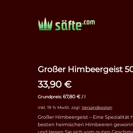
Großer Himbeergeist 5
33,90
€
67,80
€
Grundpreis:
/
l
inkl. 19 % MwSt.
zzgl.
Versandkosten
Großer Himbeergeist – Eine Spezialität 
besten heimischen Himbeeren gewonnen
und lassen Sie sich vom guten Geschma