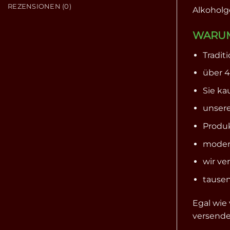
REZENSIONEN (0)
Alkoholge
WARUM
Tradit
über 4
Sie ka
unsere
Produk
modern
wir ve
tausen
Egal wie 
versenden