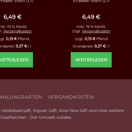
mbeer-Wein 0,7l
Erdbeer-Wein 0,7l
6,49
€
6,49
€
nkl. 19 % MwSt.
inkl. 19 % MwSt.
l.
Versandkosten
zzgl.
Versandkosten
gl.
0,15
€
Pfand
zzgl.
0,15
€
Pfand
9,27
€
9,27
€
undpreis:
/
l
Grundpreis:
/
l
EITERLESEN
WEITERLESEN
AHLUNGSARTEN
VERSANDKOSTEN
Heidelbeersaft, Ingwer Saft, Aloe Vera Saft und viele weitere
-Glasflaschen - Der Umwelt zuliebe.