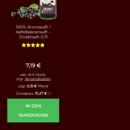
100% Aroniasaft /
Apfelbeerensaft –
Direktsaft 0,7l
Bewertet
mit
4.79
von 5
7,19
€
inkl. 19 % MwSt.
zzgl.
Versandkosten
zzgl.
0,15
€
Pfand
10,27
€
Grundpreis:
/
l
IN DEN
WARENKORB