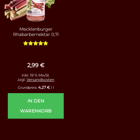
Mecklenburger
Rhabarbernektar 0,7l
Bewertet
mit
4.75
von 5
2,99
€
inkl. 19 % MwSt.
zzgl.
Versandkosten
4,27
€
Grundpreis:
/
l
IN DEN
WARENKORB