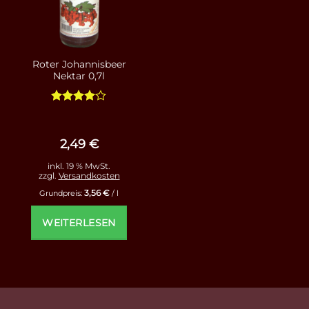
Roter Johannisbeer
Nektar 0,7l
Bewertet
mit
4
von 5
2,49
€
inkl. 19 % MwSt.
zzgl.
Versandkosten
3,56
€
Grundpreis:
/
l
WEITERLESEN