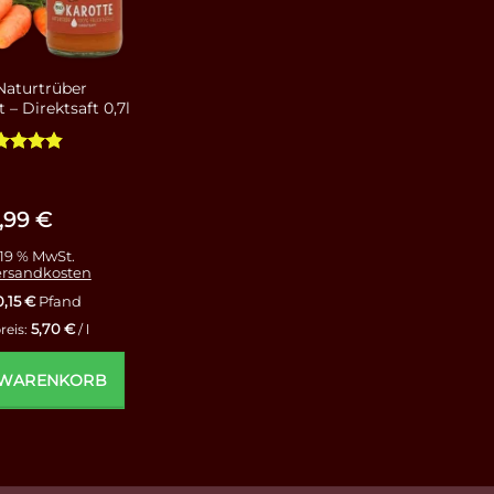
Naturtrüber
 – Direktsaft 0,7l
ertet
t
4.78
n 5
,99
€
 19 % MwSt.
ersandkosten
0,15
€
Pfand
5,70
€
reis:
/
l
 WARENKORB