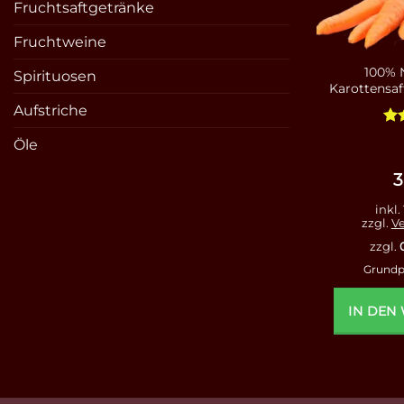
Fruchtsaftgetränke
Fruchtweine
100% 
Spirituosen
Karottensaft
Aufstriche
Bew
Öle
mi
vo
3
inkl.
zzgl.
V
zzgl.
Grundp
IN DEN