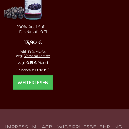
100% Acai Saft –
Direktsaft 0,7l
13,90
€
inkl. 19 % MwSt.
zzgl.
Versandkosten
zzgl.
0,15
€
Pfand
19,86
€
Grundpreis:
/
l
WEITERLESEN
IMPRESSUM
AGB
WIDERRUFSBELEHRUNG