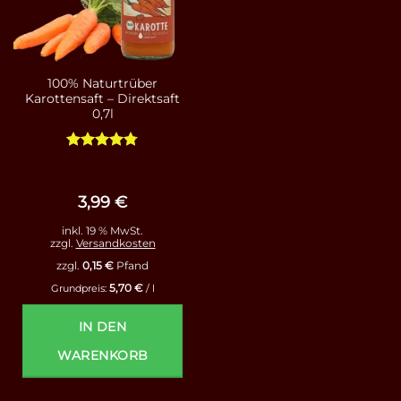
100% Naturtrüber
Karottensaft – Direktsaft
0,7l
Bewertet
mit
4.78
von 5
3,99
€
inkl. 19 % MwSt.
zzgl.
Versandkosten
zzgl.
0,15
€
Pfand
5,70
€
Grundpreis:
/
l
IN DEN
WARENKORB