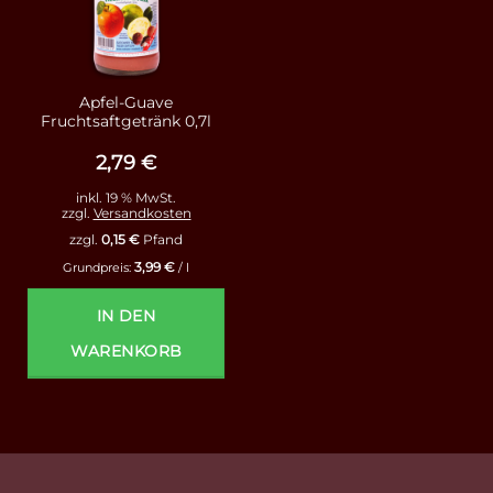
Apfel-Guave
Fruchtsaftgetränk 0,7l
2,79
€
inkl. 19 % MwSt.
zzgl.
Versandkosten
zzgl.
0,15
€
Pfand
3,99
€
Grundpreis:
/
l
IN DEN
WARENKORB