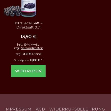
100% Acai Saft –
Direktsaft 0,7l
13,90
€
inkl. 19 % MwSt.
zzgl.
Versandkosten
zzgl.
0,15
€
Pfand
19,86
€
Grundpreis:
/
l
WEITERLESEN
IMPRESSUM
AGB
WIDERRUFSBELEHRUNG