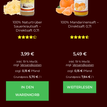
100% Naturtrüber
100% Mandarinensaft –
Sauerkrautsaft –
Direktsaft 0,7l
Direktsaft 0,7l
Bewertet
Bewertet
mit
4.33
mit
4.5
von 5
von 5
3,99
€
5,49
€
inkl. 19 % MwSt.
inkl. 19 % MwSt.
zzgl.
Versandkosten
zzgl.
Versandkosten
zzgl.
0,15
€
Pfand
zzgl.
0,15
€
Pfand
5,70
€
7,84
€
Grundpreis:
/
l
Grundpreis:
/
l
IN DEN
WEITERLESEN
WARENKORB