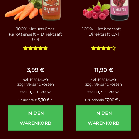
100% Naturtrüber
100% Himbeersaft –
Karottensaft – Direktsaft
Direktsaft 0,7l
0,7l
Bewertet
Bewertet
mit
4.78
mit
4.13
von 5
von 5
3,99
€
11,90
€
inkl. 19 % MwSt.
inkl. 19 % MwSt.
zzgl.
Versandkosten
zzgl.
Versandkosten
zzgl.
0,15
€
Pfand
zzgl.
0,15
€
Pfand
5,70
€
17,00
€
Grundpreis:
/
l
Grundpreis:
/
l
IN DEN
IN DEN
WARENKORB
WARENKORB