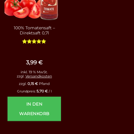
100% Tomatensaft –
Direktsaft 0,7l
Bewertet
mit
5
von
5
3,99
€
inkl. 19 % MwSt.
zzgl.
Versandkosten
zzgl.
0,15
€
Pfand
5,70
€
Grundpreis:
/
l
IN DEN
WARENKORB